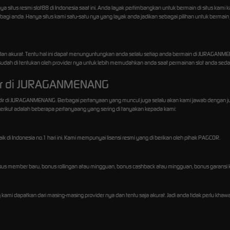
situs resmi slot88 di Indonesia saat ini. Anda layak pertimbangkan untuk bermain di situs kami
 bagi anda. Hanya situs kami satu-satu nya yang layak anda jadikan sebagai pilihan untuk bermain jud
te dan akurat. Tentu hal ini dapat menunguntungkan anda selalu setiap anda bermain di JURAGANME
g sudah di tentukan oleh provider nya untuk lebih memudahkan anda saat permainan slot anda sed
acor di JURAGANMENANG
ir di JURAGANMENANG. Berbagai pertanyaan yang muncul juga selalu akan kami jawab dengan juj
Berikut adalah beberapa pertanyaang yang sering di tanyakan kepada kami:
ik di Indonesia no.1 hari ini. Kami mempunyai lisensi resmi yang di berikan oleh pihak PAGCOR.
 member baru, bonus rollingan atau mingguan, bonus cashback atau mingguan, bonus garansi kek
dapatkan dari masing-masing provider nya dan tentu saja akurat. Jadi anda tidak perlu khawati