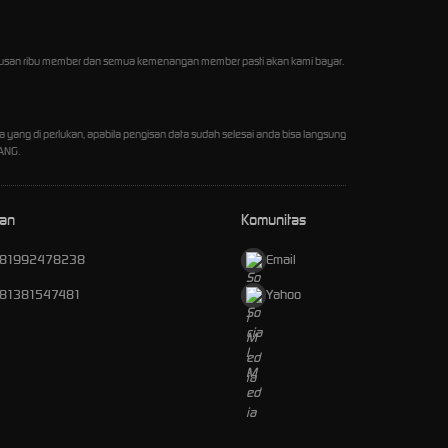
ratusan ribu member dan semua kemenangan member pasti akan kami bayar.
 yang di perlukan, apabila pengisan data sudah selesai anda bisa langsung
NANG.
an
Komunitas
81992478238
Email
81381547481
Yahoo