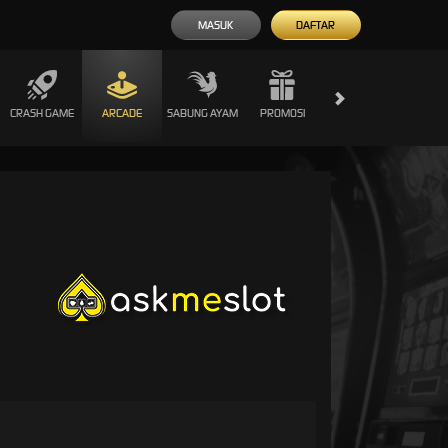
MASUK
DAFTAR
CRASH GAME
ARCADE
SABUNG AYAM
PROMOSI