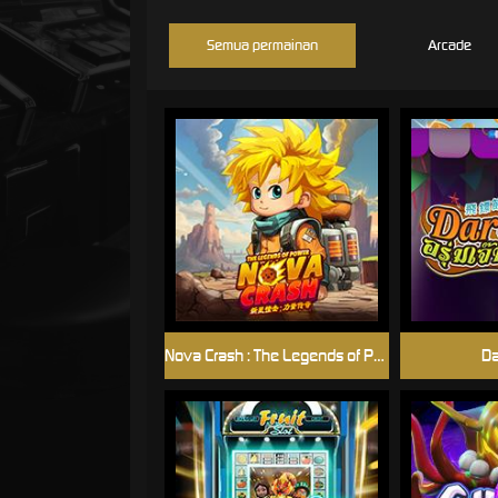
Semua permainan
Arcade
Nova Crash : The Legends of Power
Da