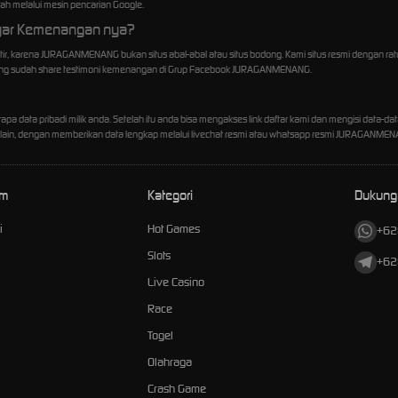
h melalui mesin pencarian Google.
Bayar Kemenangan nya?
tir, karena JURAGANMENANG bukan situs abal-abal atau situs bodong. Kami situs resmi dengan 
 yang sudah share testimoni kemenangan di Grup Facebook JURAGANMENANG.
ata pribadi milik anda. Setelah itu anda bisa mengakses link daftar kami dan mengisi data-data
opsi lain, dengan memberikan data lengkap melalui livechat resmi atau whatsapp resmi JURAGANME
rm
Kategori
Dukung
i
Hot Games
+62
Slots
+62
l
Live Casino
Race
Togel
Olahraga
Crash Game