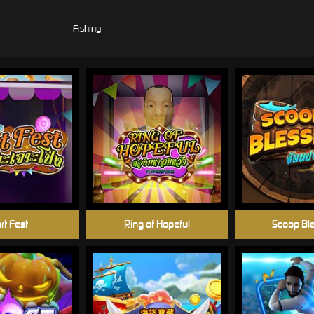
Fishing
rt Fest
Ring of Hopeful
Scoop Bl