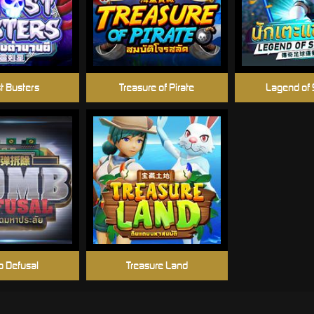
t Busters
Treasure of Pirate
Lagend of 
 Defusal
Treasure Land