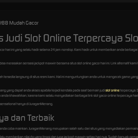
ot88 Mudah Gacor
udi Slot Online Terpercaya Slot
88 gacor hari ini yang selalu hadir selama 24 jam nonstop. Kami hadir untuk memberikan anda be
bisa merasakan sensasi jackpot maxwin bersama situs slot online gacor hari ini. Link alternatif kam
ah tersedia langsung di situs resmi kami. Hal ini menguntungkan anda untuk mengecek game yang 
enang yang dapat anda akses apabila terjadi kendala pada saat bermain judi
slot online
terpercaya. D
erlu anda khawatirkan, karena kami selalu menyediakan berbagai link slot gacor online terpercaya har
 sensational hanya di JuraganMenang.
ya dan Terbaik
anda coba mainkan. JuraganMenang merupakan salah satu dari situs yang menyediakan permainan s
g selalu memberikan nilai rtp yang tinggi dan juga jackpot maxwin setiap hari nya. Sudah banyak 