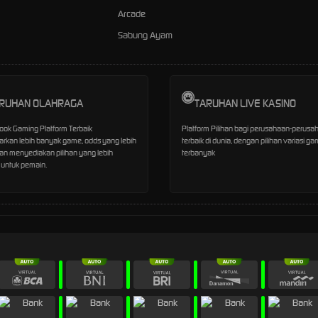
Arcade
Sabung Ayam
RUHAN OLAHRAGA
TARUHAN LIVE KASINO
ook Gaming Platform Terbaik
Platform Pilihan bagi perusahaan-perusa
kan lebih banyak game, odds yang lebih
terbaik di dunia, dengan pilihan variasi g
 dan menyediakan pilihan yang lebih
terbanyak
untuk pemain.