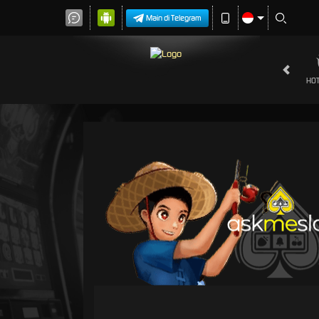
Main di Telegram
HO