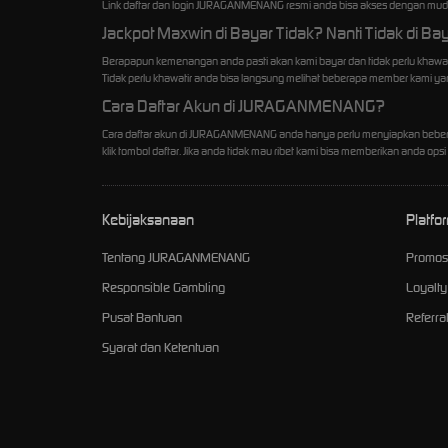
Link daftar dan login JURAGANMENANG resmi anda bisa akses dengan muda
Jackpot Maxwin di Bayar Tidak? Nanti Tidak di 
Berapapun kemenangan anda pasti akan kami bayar dan tidak perlu khawa
Tidak perlu khawatir anda bisa langsung melihat beberapa member kami
Cara Daftar Akun di JURAGANMENANG?
Cara daftar akun di JURAGANMENANG anda hanya perlu menyiapkan beberapa d
klik tombol daftar. Jika anda tidak mau ribet kami bisa memberikan anda 
Kebijaksanaan
Platfo
Tentang JURAGANMENANG
Promos
Responsible Gambling
Loyalty
Pusat Bantuan
Referra
Syarat dan Ketentuan