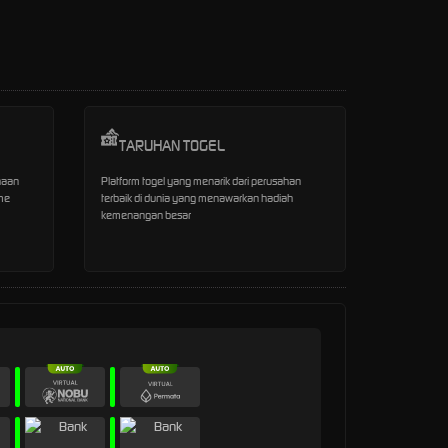
TARUHAN TOGEL
haan
Platform togel yang menarik dari perusahan
ame
terbaik di dunia yang menawarkan hadiah
kemenangan besar