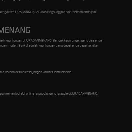
lu mengakses JURAGANMENANG dan langsung join saja. Setelah anda join
ANMENANG
a meraih keuntungan di JURAGANMENANG. Banyak keuntungan yang bisa anda
dengan mudah. Berikut adalah keuntungan yang dapat anda dapatkan jika
n, karena di situs kesayangan kalian sudah tersedia.
am permainan judi slot online terpopuler yang tersedia di JURAGANMENANG.