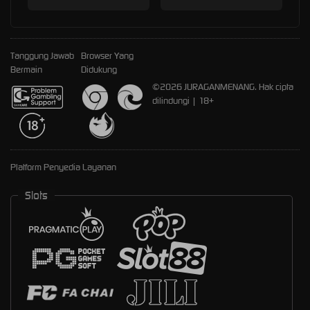
Tanggung Jawab
Browser Yang
Bermain
Didukung
©2026 JURAGANMENANG. Hak cipta
dilindungi | 18+
Platform Penyedia Layanan
Slots