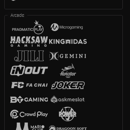
Arcade