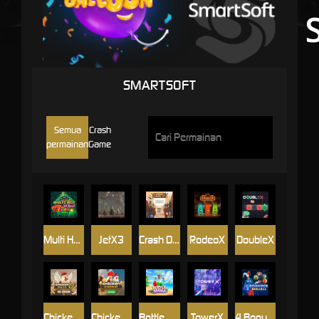
SMARTSOFT
Semua
Crash
permainan
Game
Multi Hot Wheel
JetX3
Crash Duel X
RodeoX
DoubleX
ChickenWays
Chicken Highway
Bottle Mania
TowerX
4 Bonuses Bonanza