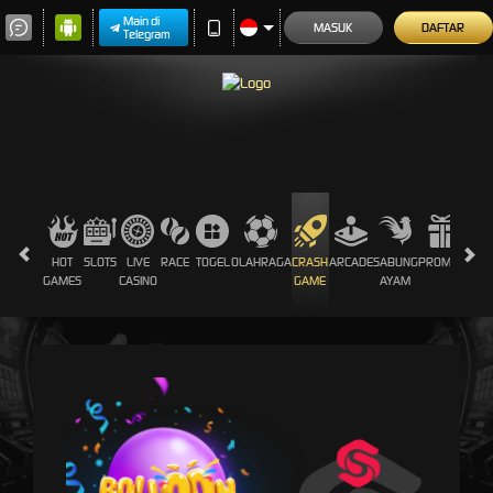
Main di
MASUK
DAFTAR
Telegram
HOT
SLOTS
LIVE
RACE
TOGEL
OLAHRAGA
CRASH
ARCADE
SABUNG
PROMOSI
GAMES
CASINO
GAME
AYAM