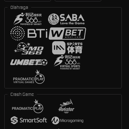
Olahraga
Crash Game