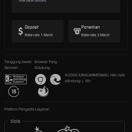
tidak dapat diproses
Deposit
Penarikan
Rata-rata 1 Menit
Rata-rata 3 Menit
Tanggung Jawab
Browser Yang
Bermain
Didukung
©2026 JURAGANMENANG. Hak cipta
dilindungi | 18+
Platform Penyedia Layanan
Slots