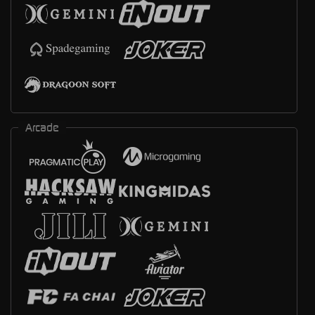
Arcade