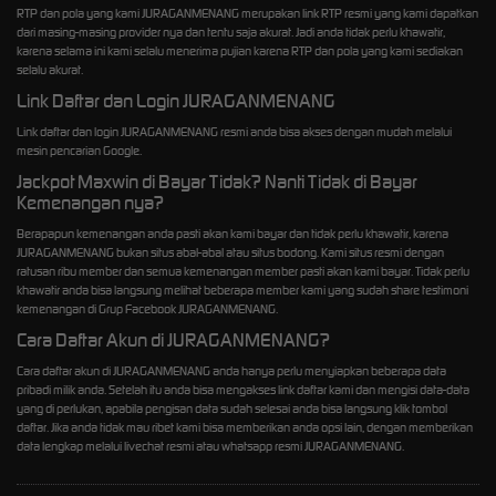
RTP dan pola yang kami JURAGANMENANG merupakan link RTP resmi yang kami dapatkan
dari masing-masing provider nya dan tentu saja akurat. Jadi anda tidak perlu khawatir,
karena selama ini kami selalu menerima pujian karena RTP dan pola yang kami sediakan
selalu akurat.
Link Daftar dan Login JURAGANMENANG
Link daftar dan login JURAGANMENANG resmi anda bisa akses dengan mudah melalui
mesin pencarian Google.
Jackpot Maxwin di Bayar Tidak? Nanti Tidak di Bayar
Kemenangan nya?
Berapapun kemenangan anda pasti akan kami bayar dan tidak perlu khawatir, karena
JURAGANMENANG bukan situs abal-abal atau situs bodong. Kami situs resmi dengan
ratusan ribu member dan semua kemenangan member pasti akan kami bayar. Tidak perlu
khawatir anda bisa langsung melihat beberapa member kami yang sudah share testimoni
kemenangan di Grup Facebook JURAGANMENANG.
Cara Daftar Akun di JURAGANMENANG?
Cara daftar akun di JURAGANMENANG anda hanya perlu menyiapkan beberapa data
pribadi milik anda. Setelah itu anda bisa mengakses link daftar kami dan mengisi data-data
yang di perlukan, apabila pengisan data sudah selesai anda bisa langsung klik tombol
daftar. Jika anda tidak mau ribet kami bisa memberikan anda opsi lain, dengan memberikan
data lengkap melalui livechat resmi atau whatsapp resmi JURAGANMENANG.