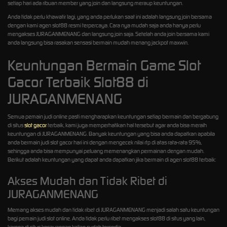
setiap hari ada ribuan member yang join dan langsung meraup keuntungan.
Anda tidak perlu khawatir lagi, yang anda perlukan saat ini adalah langsung join bersama
dengan kami agen slot88 resmi terpercaya. Cara nya mudah saja anda hanya perlu
mengakses JURAGANMENANG dan langsung join saja. Setelah anda join bersama kami
anda langsung bisa rasakan sensasi bermain mudah menang jackpot maxwin.
Keuntungan Bermain Game Slot
Gacor Terbaik Slot88 di
JURAGANMENANG
Semua pemain judi online pasti mengharapkan keuntungan setiap bermain dan bergabung
di situs
slot gacor
terbaik, kami juga memperhatikan hal tersebut agar anda bisa meraih
keuntungan di JURAGANMENANG. Banyak keuntungan yang bisa anda dapatkan apabila
anda bermain judi slot gacor hari ini dengan mengecek nilai rtp di atas rata-rata 95%,
sehingga anda bisa mempunyai peluang memenangkan permainan dengan mudah.
Berikut adalah keuntungan yang dapat anda dapatkan jika bermain di agen slot88 terbaik:
Akses Mudah dan Tidak Ribet di
JURAGANMENANG
Memang akses mudah dan tidak ribet di JURAGANMENANG menjadi salah satu keuntungan
bagi pemain judi slot online. Anda tidak perlu ribet mengakses slot88 di situs yang lain,
karena di situs kesayangan kalian sudah tersedia.