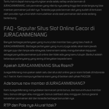
Tentu hal ini dapat menunguntungkan anda selalu setiap anda bermain di
JURAGANMENANG, cek permainan yang nilai rtp nya paling tinggi dan anda langsung bisa
mainkan permainan judi slot nya. Tersedia juga pola bermain slot yang sudah di tentukan
oleh provider nya untuk lebih memudahkan anda saat permainan slot anda sedang
berlansung.
FAQ - Seputar Situs Slot Online Gacor di
JURAGANMENANG
Banyak berbagai pertanyaan yang muncul dari member baru yang baru hadir di
JURAGANMENANG. Berbagai pertanyaan yang muncul juga selalu akan kami jawab
dengan jujur dan tanpa ada rekayasa, karena kami selalu mengutamakan kejujuran
sebagai penyedia permainan judi online dan tidak ada yang kamu tutupin. Berikut adalah
beberapa pertanyaang yang sering di tanyakan kepada kami:
Apakah JURAGANMENANG Situs Resmi?
JuraganMenang merupakan salah satu dari situs slot online gacor resmi terbaik di Indonesia
no.1 hari ini. Kami mempunyai lisensi resmi yang di berikan oleh pihak PAGCOR.
Ada bonus new member di JURAGANMENANG?
Kami JuraganMenang menyediakan bermacam jenis bonus, dari bonus khusus member
baru, bonus rollingan atau mingguan, bonus cashback atau mingguan, bonus garansi
kekalahan permainan slot dan tersedia berbagai bonus lain nya.
RTP dan Pola nya Akurat tidak?