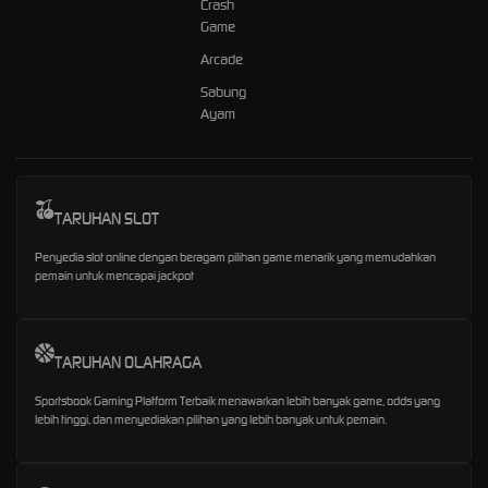
Crash
Game
Arcade
Sabung
Ayam
TARUHAN SLOT
Penyedia slot online dengan beragam pilihan game menarik yang memudahkan
pemain untuk mencapai jackpot
TARUHAN OLAHRAGA
Sportsbook Gaming Platform Terbaik menawarkan lebih banyak game, odds yang
lebih tinggi, dan menyediakan pilihan yang lebih banyak untuk pemain.