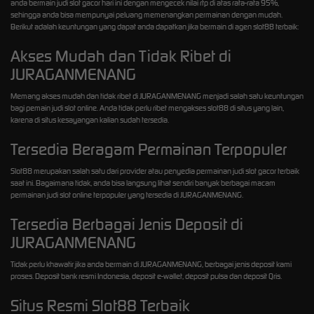
anda bermain judi slot gacor hari ini dengan mengecek nilai rtp di atas rata-rata 95%,
sehingga anda bisa mempunyai peluang memenangkan permainan dengan mudah.
Berikut adalah keuntungan yang dapat anda dapatkan jika bermain di agen slot88 terbaik:
Akses Mudah dan Tidak Ribet di
JURAGANMENANG
Memang akses mudah dan tidak ribet di JURAGANMENANG menjadi salah satu keuntungan
bagi pemain judi slot online. Anda tidak perlu ribet mengakses slot88 di situs yang lain,
karena di situs kesayangan kalian sudah tersedia.
Tersedia Beragam Permainan Terpopuler
Slot88 merupakan salah satu dari provider atau penyedia permainan judi slot gacor terbaik
saat ini. Bagaimana tidak, anda bisa langsung lihat sendiri banyak berbagai macam
permainan judi slot online terpopuler yang tersedia di JURAGANMENANG.
Tersedia Berbagai Jenis Deposit di
JURAGANMENANG
Tidak perlu khawatir jika anda bermain di JURAGANMENANG, berbagai jenis deposit kami
proses. Deposit bank resmi Indonesia, deposit e-wallet, deposit pulsa dan deposit Qris.
Situs Resmi Slot88 Terbaik