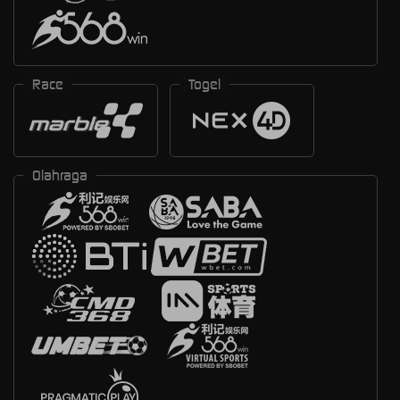
Race
Togel
Olahraga